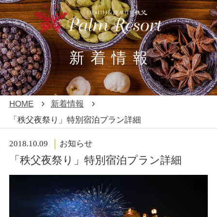
新着情報
REBORN
エステ
HOME
新着情報
「秩父夜祭り」特別宿泊プラン詳細
ファスティング
ヨガ・レジャー
（断食）
2018.10.09
お知らせ
アメニティ・客
「秩父夜祭り」特別宿泊プラン詳細
温泉・館内
室
Q＆A
新着情報
／お問い合わせ