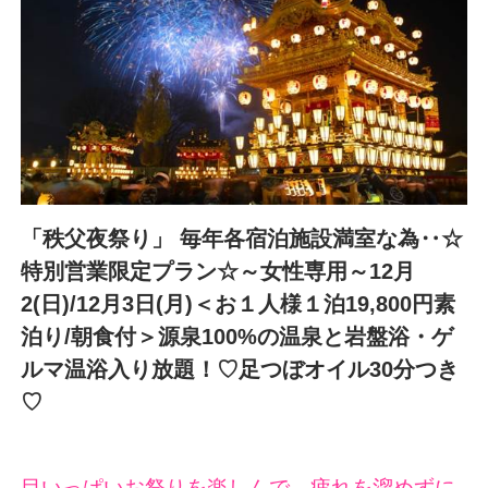
ご宿泊予約
お問い合わせ・ご予約はこちら
「秩父夜祭り」 毎年各宿泊施設満室な為‥☆
0494-26-5636
特別営業限定プラン☆～女性専用～12月
2(日)/12月3日(月)＜お１人様１泊19,800円素
【受付時間】10:00～20:00
泊り/朝食付＞源泉100%の温泉と岩盤浴・ゲ
ルマ温浴入り放題！♡足つぼオイル30分つき
ご宿泊プラン一覧へ
♡
目いっぱいお祭りを楽しんで、疲れを溜めずに