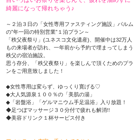
綺麗になって帰れちゃう♪
CLOSE
～２泊３日の「女性専用ファスティング施設」パルム
の”年一回の特別営業”１泊プラン～
「秩父夜祭り」(ユネスコ文化遺産)、開催中は32万人
もの来場者が訪れ、一年前から予約で埋まってしまう
秩父の宿泊施設。
思う存分、「秩父夜祭り」を楽しんで頂くためのプラ
ンをご用意致しました！
◆女性専用は変らず、ゆっくり寛げる♡
◆大人気源泉１００％の「美肌の湯」
◆「岩盤浴」「ゲルマニウム手足温浴」入り放題！
◆足つぼマッサージ３０分付で疲れも解消!!
◆美容ドリンク１杯サービス付き