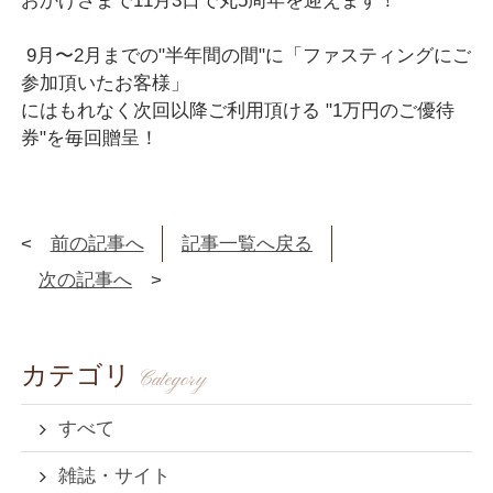
おかげさまで11月3日で丸5周年を迎えます！
ご宿泊予約
9月〜2月までの"半年間の間"に「ファスティングにご
参加頂いたお客様」
にはもれなく次回以降ご利用頂ける "1万円のご優待
券"を毎回贈呈！
お問い合わせ・ご予約はこちら
前の記事へ
記事一覧へ戻る
0494-26-5636
次の記事へ
【受付時間】10:00～20:00
カテゴリ
Category
ご宿泊プラン一覧へ
すべて
雑誌・サイト