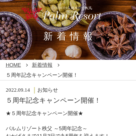
新着情報
REBORN
エステ
HOME
新着情報
５周年記念キャンペーン開催！
ファスティング
ヨガ・レジャー
（断食）
2022.09.14
お知らせ
アメニティ・客
５周年記念キャンペーン開催！
温泉・館内
室
★５周年記念キャンペーン開催★
Q＆A
新着情報
パルムリゾート秩父 ～5周年記念～
／お問い合わせ