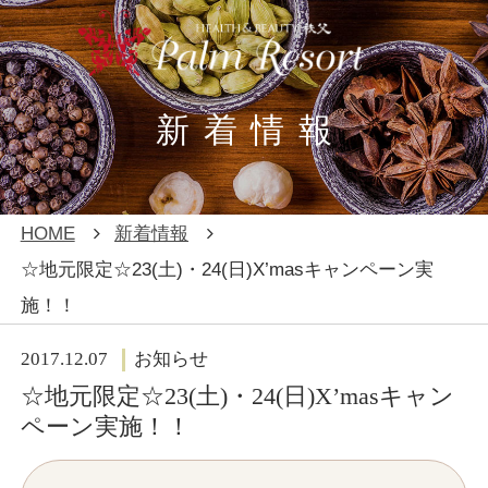
新着情報
REBORN
エステ
HOME
新着情報
☆地元限定☆23(土)・24(日)X’masキャンペーン実
ファスティング
ヨガ・レジャー
（断食）
施！！
アメニティ・客
2017.12.07
お知らせ
温泉・館内
室
☆地元限定☆23(土)・24(日)X’masキャン
ペーン実施！！
Q＆A
新着情報
／お問い合わせ