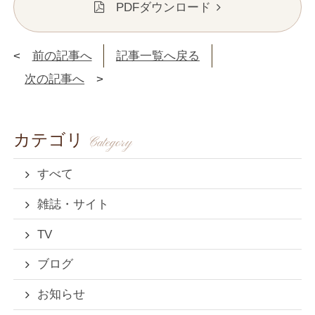
PDFダウンロード
ご宿泊予約
前の記事へ
記事一覧へ戻る
次の記事へ
カテゴリ
Category
お問い合わせ・ご予約はこちら
0494-26-5636
すべて
雑誌・サイト
【受付時間】10:00～20:00
TV
ご宿泊プラン一覧へ
ブログ
お知らせ