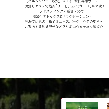
【パルムリゾート秩父】埼玉初~女性専用サロン~
お泊りエステで最新｢サーモシェイプDEEP｣を体験！
ファスティング＜断食＞の宿
温泉付デトックス&リラクゼーション♪
雲海で話題の「秩父ミューズパーク」や旬の場所へ
ご案内する秩父観光など盛り沢山☆女子旅を応援☆