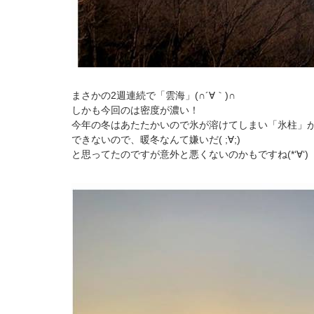
まさかの2週連続で「雲海」(∩´∀｀)∩
しかも今回のは密度が濃い！
今年の冬はあたたかいので氷が溶けてしまい「氷柱」
できないので、暖冬なんて嫌いだ( ;∀;)
と思ってたのですが意外と悪くないのかもですね(*‘∀‘)