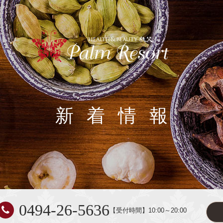
新着情報
エステ
ファスティング
（断
アメニティ・客室
新着情報
0494-26-5636
【受付時間】10:00～20:00